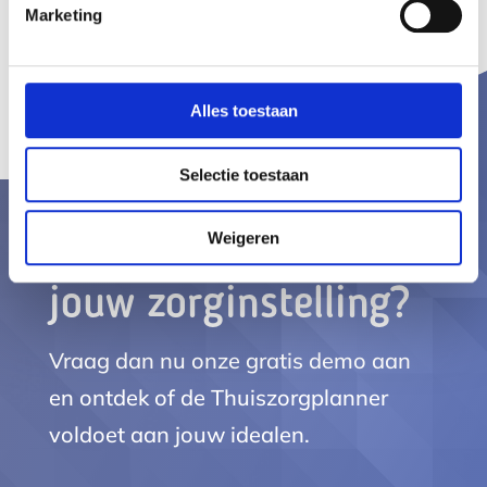
Marketing
Alles toestaan
Selectie toestaan
Weigeren
De toekomst in met
jouw zorginstelling?
Vraag dan nu onze gratis demo aan
en ontdek of de Thuiszorgplanner
voldoet aan jouw idealen.