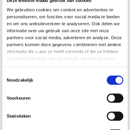
Deze website maakt gebruik van cookies
We gebruiken cookies om content en advertenties te
personaliseren, om functies voor social media te bieden
en om ons websiteverkeer te analyseren. Ook delen we
Bericht
informatie over uw gebruik van onze site met onze
partners voor social media, adverteren en analyse. Deze
partners kunnen deze gegevens combineren met andere
informatie die u aan ze heeft verstrekt of die ze hebben
verzameld op basis van uw gebruik van hun services.
Verzenden
Toestemmingsselectie
Noodzakelijk
Voorkeuren
Wij gebruiken de door jou ingevulde gegevens
alleen om contact met je op te nemen. De ingevulde
Statistieken
gegevens vallen onder onze
privacy verklaring
.