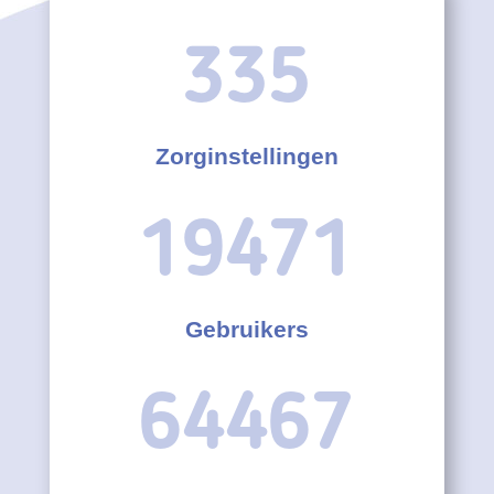
335
Zorginstellingen
19471
Gebruikers
64467