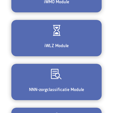
iWMO Module

iWLZ Module

NNN-zorgclassificatie Module