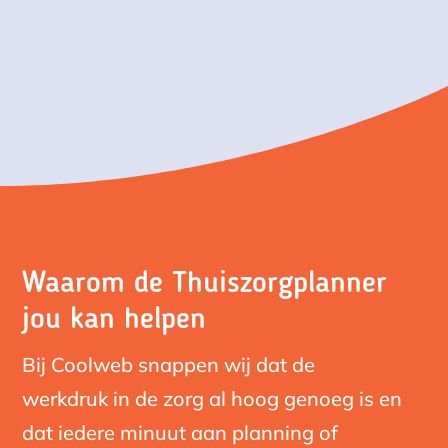
Waarom de Thuiszorgplanner
jou kan helpen
Bij Coolweb snappen wij dat de
werkdruk in de zorg al hoog genoeg is en
dat iedere minuut aan planning of