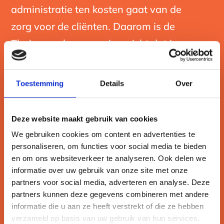
administratie ten kosten gaat van de
zorg voor de cliënten. Daarom is de
Thuiszorgplanner zo ingericht dat je zo
efficiënt mogelijk te werk kunt gaan.
Toestemming
Details
Over
Onze kernwaarden:
Deze website maakt gebruik van cookies
We gebruiken cookies om content en advertenties te
personaliseren, om functies voor social media te bieden

Efficiënt
en om ons websiteverkeer te analyseren. Ook delen we
informatie over uw gebruik van onze site met onze

Innovatief
partners voor social media, adverteren en analyse. Deze
partners kunnen deze gegevens combineren met andere

Gemakkelijk
informatie die u aan ze heeft verstrekt of die ze hebben
verzameld op basis van uw gebruik van hun services.