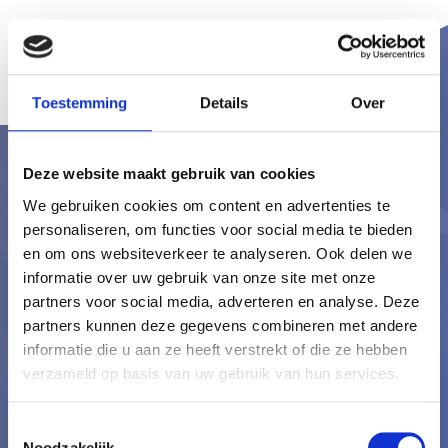
Toestemming
Details
Over
Deze website maakt gebruik van cookies
De toekomst in met
We gebruiken cookies om content en advertenties te
personaliseren, om functies voor social media te bieden
jouw zorginstelling?
en om ons websiteverkeer te analyseren. Ook delen we
informatie over uw gebruik van onze site met onze
Vraag dan nu onze gratis demo aan
partners voor social media, adverteren en analyse. Deze
en ontdek of de Thuiszorgplanner
partners kunnen deze gegevens combineren met andere
informatie die u aan ze heeft verstrekt of die ze hebben
voldoet aan jouw idealen.
verzameld op basis van uw gebruik van hun services.
Toestemmingsselectie
Vraag onze gratis demo
Noodzakelijk