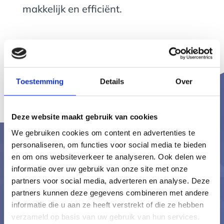
makkelijk en efficiënt.
Toestemming
Details
Over
Deze website maakt gebruik van cookies
We gebruiken cookies om content en advertenties te
personaliseren, om functies voor social media te bieden
De toekomst in met
en om ons websiteverkeer te analyseren. Ook delen we
informatie over uw gebruik van onze site met onze
jouw zorginstelling?
partners voor social media, adverteren en analyse. Deze
partners kunnen deze gegevens combineren met andere
Vraag dan nu onze gratis demo aan
informatie die u aan ze heeft verstrekt of die ze hebben
verzameld op basis van uw gebruik van hun services.
en ontdek of de Thuiszorgplanner