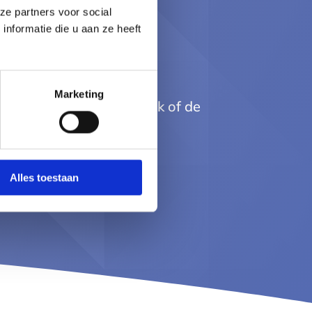
ze partners voor social
nformatie die u aan ze heeft
t in met jouw
ng?
Marketing
ratis demo aan en ontdek of de
doet aan jouw idealen.
Alles toestaan
is demo aan