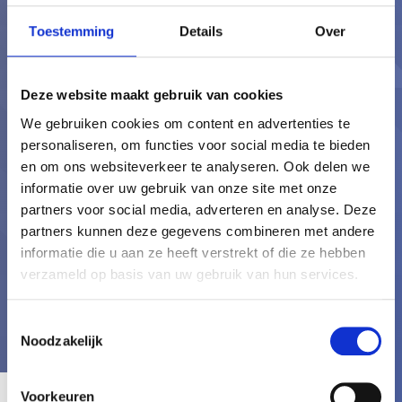
Toestemming
Details
Over
De toekomst in met
jouw zorginstelling?
Deze website maakt gebruik van cookies
We gebruiken cookies om content en advertenties te
Vraag dan nu onze gratis demo aan
personaliseren, om functies voor social media te bieden
en om ons websiteverkeer te analyseren. Ook delen we
en ontdek of de Thuiszorgplanner
informatie over uw gebruik van onze site met onze
voldoet aan jouw idealen.
partners voor social media, adverteren en analyse. Deze
partners kunnen deze gegevens combineren met andere
informatie die u aan ze heeft verstrekt of die ze hebben
Vraag onze gratis demo
verzameld op basis van uw gebruik van hun services.
aan
Toestemmingsselectie
Noodzakelijk
Voorkeuren